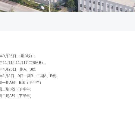
年9月26日 一期B线）.
1月14 11月17 二期A B）.
年4月28日一期A、B线
年1月8日、9日一期B、二期A、B线）
英检测一期A线、B线（下半年）
英检测二期B线（下半年）
英检测二期A线（下半年）