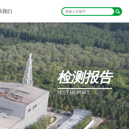
系我们
检测报告
TEST REPORT