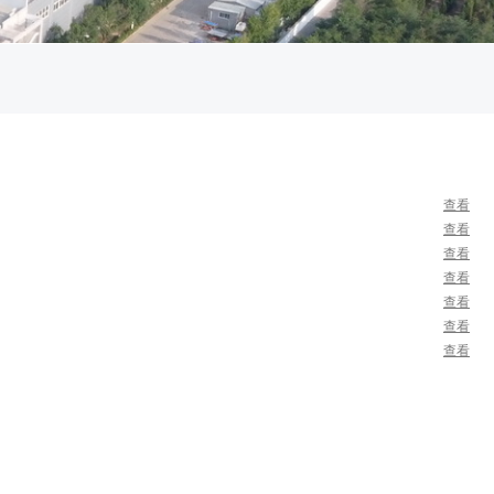
查看
查看
查看
查看
查看
查看
查看