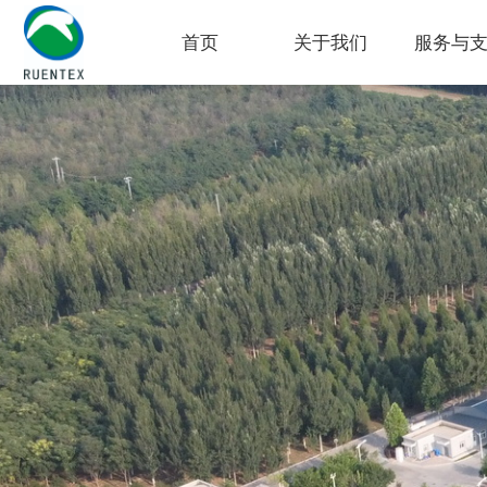
首页
关于我们
服务与